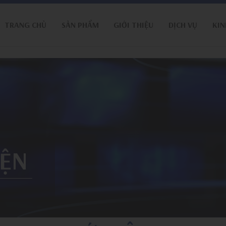
TRANG CHỦ
SẢN PHẨM
GIỚI THIỆU
DỊCH VỤ
KIN
IỆN