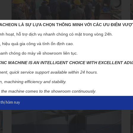
CHEON LÀ SỰ LỰA CHỌN THÔNG MINH VỚI CÁC ƯU ĐIỂM VƯỢ
nh hoạt, hỗ trợ dịch vụ nhanh chóng có mặt trong vòng 24h.
PHÁI ĐOÀN HWACHEON VIỆT
 hiệu quả gia công và tính ổn định cao.
NAM THAM QUAN NHÀ MÁY SẢN
anh chóng do máy về showroom liên tục.
XUẤT TẠI HÀN QUỐC
C MACHINE IS AN INTELLIGENT CHOICE WITH EXCELLENT AD
28/03/2023
ent, quick service support available within 24 hours.
Đọc thêm
, machining efficiency and stability.
.
y, the machine comes to the showroom continuously
 thị hôm nay