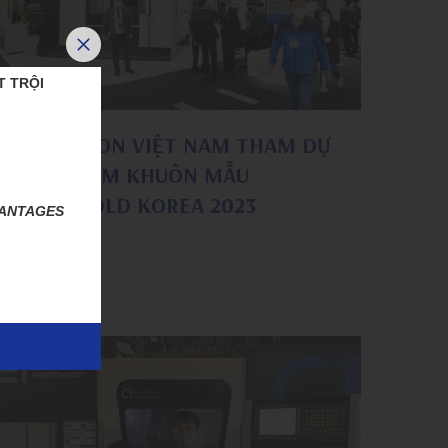
T TRỘI
HWACHEON VIỆT NAM THAM DỰ
TRIỂN LÃM KHUÔN MẪU
INTERMOLD KOREA 2023
VANTAGES
22/03/2023
Đọc thêm