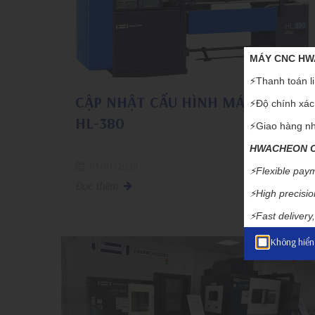
MÁY CNC HWA
⚡️Thanh toán li
CẬP NHẬT CẤU HÌNH MÁY TIỆN
⚡️Độ chính xác,
HL-380
⚡️Giao hàng nh
HWACHEON CN
01/01/2024
⚡️Flexible paym
Đọc thêm
⚡️High precision
⚡️
Fast deliver
Không hiển