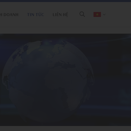
H DOANH
TIN TỨC
LIÊN HỆ