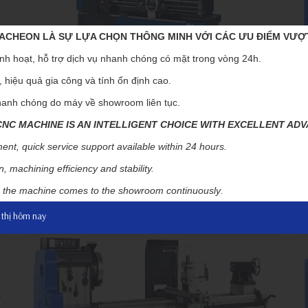
CHEON LÀ SỰ LỰA CHỌN THÔNG MINH VỚI CÁC ƯU ĐIỂM VƯỢ
nh hoạt, hỗ trợ dịch vụ nhanh chóng có mặt trong vòng 24h.
 hiệu quả gia công và tính ổn định cao.
anh chóng do máy về showroom liên tục.
HL-460
C MACHINE IS AN INTELLIGENT CHOICE WITH EXCELLENT AD
Máy Tiện Cơ Chính Xác Cao
M
ent, quick service support available within 24 hours.
, machining efficiency and stability.
Đường kính tiện qua bàn xe dao : Ø280 mm
Chiều dài chống tâm : 1,000 / 1,500 mm
.
y, the machine comes to the showroom continuously
Đường kính tiện qua băng : Ø460 mm
 thị hôm nay