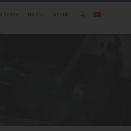
H DOANH
TIN TỨC
LIÊN HỆ