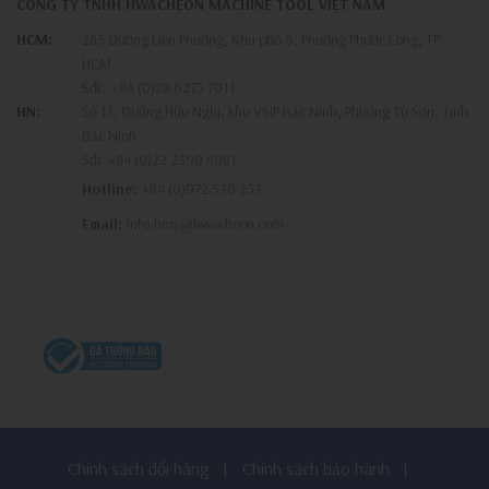
CÔNG TY TNHH HWACHEON MACHINE TOOL VIỆT NAM
HCM:
285 Đường Liên Phường, Khu phố 6, Phường Phước Long, TP
HCM.
Sđt:
+84 (0)28 6275 7011
HN:
Số 11, Đường Hữu Nghị, khu VSIP Bắc Ninh, Phường Từ Sơn, Tỉnh
Bắc Ninh
Sđt:
+84 (0)22 2390 8981
Hotline:
+84 (0)972 530 253
Email:
info-hmv@hwacheon.com
Chính sách đổi hàng
Chính sách bảo hành