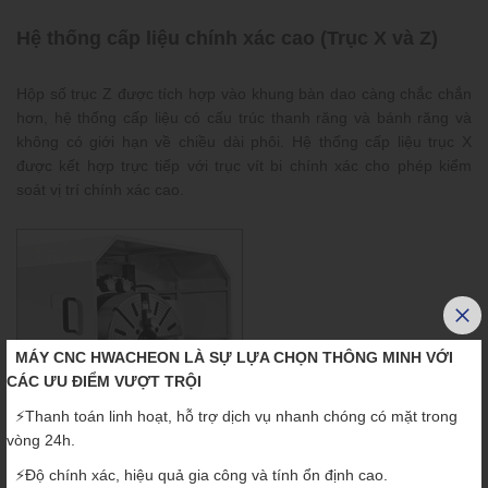
Hệ thống cấp liệu chính xác cao (Trục X và Z)
Hộp số trục Z được tích hợp vào khung bàn dao càng chắc chắn
hơn, hệ thống cấp liệu có cấu trúc thanh răng và bánh răng và
không có giới hạn về chiều dài phôi. Hệ thống cấp liệu trục X
được kết hợp trực tiếp với trục vít bi chính xác cho phép kiểm
soát vị trí chính xác cao.
MÁY CNC HWACHEON LÀ SỰ LỰA CHỌN THÔNG MINH VỚI
CÁC ƯU ĐIỂM VƯỢT TRỘI
⚡️Thanh toán linh hoạt, hỗ trợ dịch vụ nhanh chóng có mặt trong
vòng 24h.
⚡️Độ chính xác, hiệu quả gia công và tính ổn định cao.