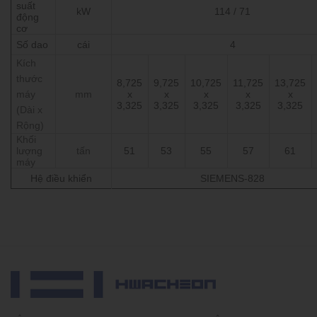
suất
kW
114 / 71
động
cơ
Số dao
cái
4
Kích
thước
8,725
9,725
10,725
11,725
13,725
máy
mm
x
x
x
x
x
3,325
3,325
3,325
3,325
3,325
(Dài x
Rộng)
Khối
lượng
tấn
51
53
55
57
61
máy
Hệ điều khiển
SIEMENS-828