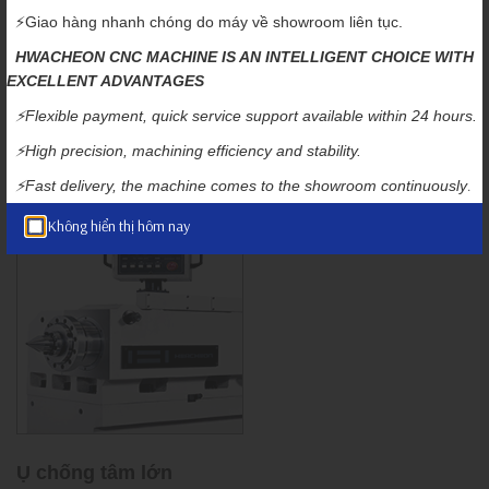
Bệ máy độ cứng cao
⚡️Giao hàng nhanh chóng do máy về showroom liên tục.
HWACHEON CNC MACHINE IS AN INTELLIGENT CHOICE WITH
Phần bệ máy cung cấp sự hỗ trợ ổn định cho trục chính với
EXCELLENT ADVANTAGES
khung sườn giảm thiểu dịch chuyển nhiệt và ổ lăn hình trụ, hộp
số với bánh răng và trục được xử lý nhiệt đặc biệt trong quá trình
⚡️Flexible payment, quick service support available within 24 hours.
mài mang lại độ ổn định và độ chính xác tuyệt vời.
⚡️High precision, machining efficiency and stability.
.
⚡️
Fast delivery, the machine comes to the showroom continuously
Không hiển thị hôm nay
Ụ chống tâm lớn