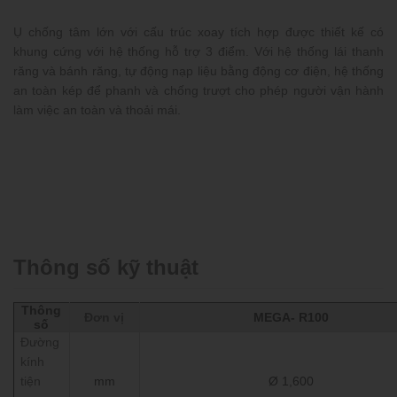
Ụ chống tâm lớn với cấu trúc xoay tích hợp được thiết kế có
khung cứng với hệ thống hỗ trợ 3 điểm. Với hệ thống lái thanh
răng và bánh răng, tự động nạp liệu bằng động cơ điện, hệ thống
an toàn kép để phanh và chống trượt cho phép người vận hành
làm việc an toàn và thoải mái.
Thông số kỹ thuật
Thông
Đơn vị
MEGA- R100
số
Đường
kính
tiện
mm
Ø 1,600