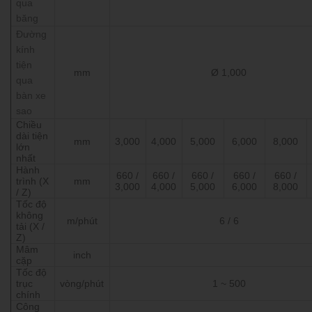
qua
băng
Đường
kính
tiện
mm
Ø 1,000
qua
bàn xe
sao
Chiều
dài tiện
mm
3,000
4,000
5,000
6,000
8,000
lớn
nhất
Hành
660 /
660 /
660 /
660 /
660 /
trình (X
mm
3,000
4,000
5,000
6,000
8,000
/
Z)
Tốc độ
không
m/phút
6 / 6
tải
(X
/
Z)
Mâm
inch
cặp
Tốc độ
trục
vòng/phút
1
~
500
chính
Công