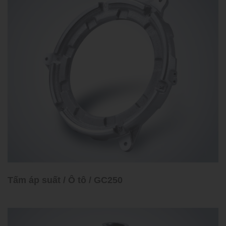
Tấm áp suất / Ô tô / GC250