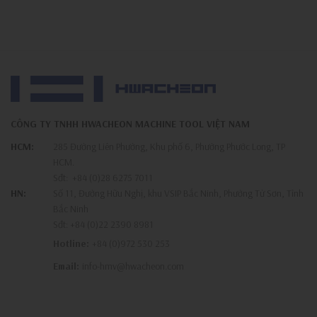
CÔNG TY TNHH HWACHEON MACHINE TOOL VIỆT NAM
HCM:
285 Đường Liên Phường, Khu phố 6, Phường Phước Long, TP
HCM.
Sđt:
+84 (0)28 6275 7011
HN:
Số 11, Đường Hữu Nghị, khu VSIP Bắc Ninh, Phường Từ Sơn, Tỉnh
Bắc Ninh
Sđt:
+84 (0)22 2390 8981
Hotline:
+84 (0)972 530 253
Email:
info-hmv@hwacheon.com