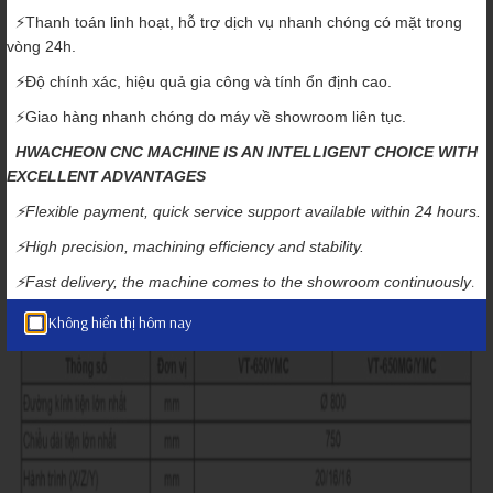
⚡️Thanh toán linh hoạt, hỗ trợ dịch vụ nhanh chóng có mặt trong
Hệ thống truyền bánh răng cho phép quay mô-men xoắn cao ở
vòng 24h.
tốc độ thấp và cũng quay ở tốc độ cao. Bộ truyền động và động
cơ trục chính được thiết kế riêng biệt để nhiệt và độ rung tạo ra từ
⚡️Độ chính xác, hiệu quả gia công và tính ổn định cao.
bộ truyền động không ảnh hưởng đến trục chính. Tối đa mô-men
⚡️Giao hàng nhanh chóng do máy về showroom liên tục.
xoắn: 2,572Nm (khi động cơ αp40 được trang bị hệ thống truyền
động).
HWACHEON CNC MACHINE IS AN INTELLIGENT CHOICE WITH
EXCELLENT ADVANTAGES
⚡️Flexible payment, quick service support available within 24 hours.
⚡️High precision, machining efficiency and stability.
Thông số kỹ thuật
.
⚡️
Fast delivery, the machine comes to the showroom continuously
Không hiển thị hôm nay