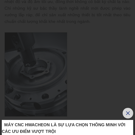
nhiệt độ và độ ẩm tối ưu, đồng thời không có bất kỳ chất lạ nào.
Chỉ những kỹ sư bậc thầy lành nghề nhất mới được phép vào
xưởng lắp ráp, để chỉ sản xuất những thiết bị tốt nhất theo tiêu
chuẩn chất lượng khắt khe nhất trong ngành.
MÁY CNC HWACHEON LÀ SỰ LỰA CHỌN THÔNG MINH VỚI
Hệ thống truyền động hiệu suất cao
CÁC ƯU ĐIỂM VƯỢT TRỘI